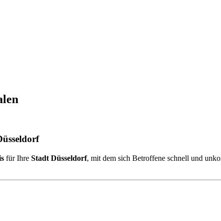
alen
üsseldorf
is
für Ihre
Stadt Düsseldorf
, mit dem sich Betroffene schnell und unko