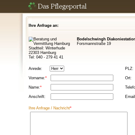
Ihre Anfrage an:
Bodelschwingh Diakoniestatio
Forsmannstraße 19
Stadtteil: Winterhude
22303 Hamburg
Tel: 040 - 279 41 41
Anrede:
PLZ:
Vorname:
*
Ort:
Name:
*
Telef
Anschrift:
Email
Ihre Anfrage / Nachricht
*