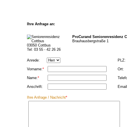
Ihre Anfrage an:
ProCurand Seniorenresidenz C
Brauhausbergstraße 1
03050 Cottbus
Tel: 03 55 - 42 26 26
Anrede:
PLZ:
Vorname:
*
Ort:
Name:
*
Telef
Anschrift:
Email
Ihre Anfrage / Nachricht
*