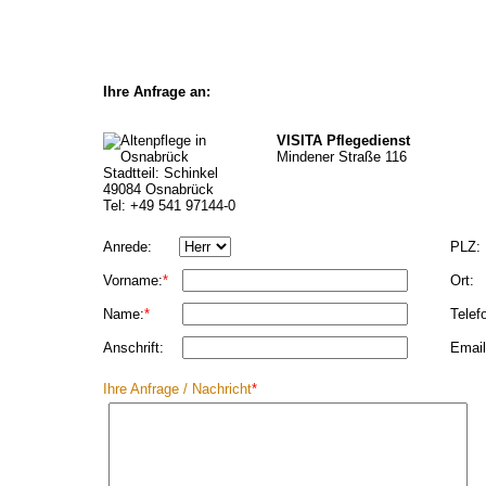
Ihre Anfrage an:
VISITA Pflegedienst
Mindener Straße 116
Stadtteil: Schinkel
49084 Osnabrück
Tel: +49 541 97144-0
Anrede:
PLZ:
Vorname:
*
Ort:
Name:
*
Telef
Anschrift:
Email
Ihre Anfrage / Nachricht
*