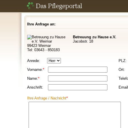
Ihre Anfrage an:
Betreuung zu Hause e.V.
Jacobstr. 18
99423 Weimar
Tel: 03643 - 850183
Anrede:
PLZ:
Vorname:
*
Ort:
Name:
*
Telef
Anschrift:
Email
Ihre Anfrage / Nachricht
*