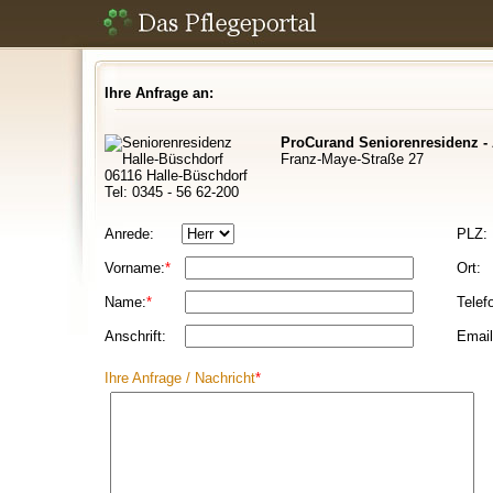
Ihre Anfrage an:
ProCurand Seniorenresidenz -
Franz-Maye-Straße 27
06116 Halle-Büschdorf
Tel: 0345 - 56 62-200
Anrede:
PLZ:
Vorname:
*
Ort:
Name:
*
Telef
Anschrift:
Email
Ihre Anfrage / Nachricht
*