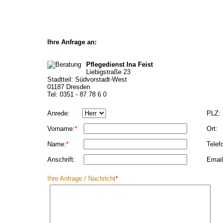
Ihre Anfrage an:
Pflegedienst Ina Feist
Liebigstraße 23
Stadtteil: Südvorstadt-West
01187 Dresden
Tel: 0351 - 87 78 6 0
Anrede:
PLZ:
Vorname:
*
Ort:
Name:
*
Telef
Anschrift:
Email
Ihre Anfrage / Nachricht
*