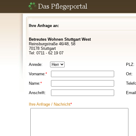
Ihre Anfrage an:
Betreutes Wohnen Stuttgart West
Reinsburgstraße 46/48, 58
70178 Stuttgart
Tel: 0711 - 62 19 07
Anrede:
PLZ:
Vorname:
*
Ort:
Name:
*
Telef
Anschrift:
Email
Ihre Anfrage / Nachricht
*