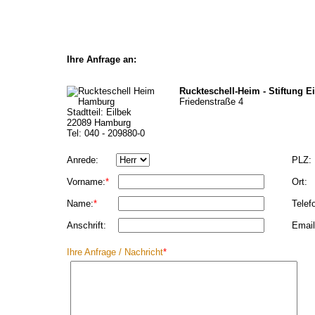
Ihre Anfrage an:
Ruckteschell-Heim - Stiftung 
Friedenstraße 4
Stadtteil: Eilbek
22089 Hamburg
Tel: 040 - 209880-0
Anrede:
PLZ:
Vorname:
*
Ort:
Name:
*
Telef
Anschrift:
Email
Ihre Anfrage / Nachricht
*