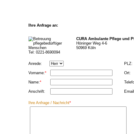
Ihre Anfrage an:
CURA Ambulante Pflege und P
Höninger Weg 4-6
50969 Köln
Tel: 0221-8690094
Anrede:
PLZ:
Vorname:
*
Ort:
Name:
*
Telef
Anschrift:
Email
Ihre Anfrage / Nachricht
*