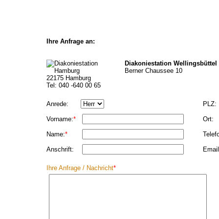
Ihre Anfrage an:
Diakoniestation Wellingsbütt
Berner Chaussee 10
22175 Hamburg
Tel: 040 -640 00 65
Anrede:
PLZ:
Vorname:
*
Ort:
Name:
*
Telef
Anschrift:
Email
Ihre Anfrage / Nachricht
*