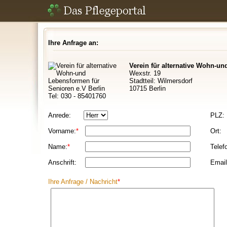
Ihre Anfrage an:
Verein für alternative Wohn-u
Wexstr. 19
Stadtteil: Wilmersdorf
10715 Berlin
Tel: 030 - 85401760
Anrede:
PLZ:
Vorname:
*
Ort:
Name:
*
Telef
Anschrift:
Email
Ihre Anfrage / Nachricht
*