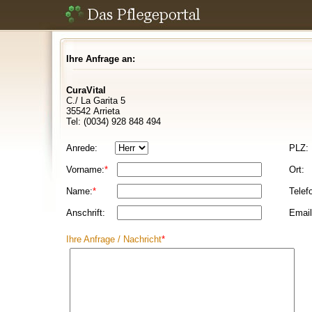
Ihre Anfrage an:
CuraVital
C./ La Garita 5
35542 Arrieta
Tel: (0034) 928 848 494
Anrede:
PLZ:
Vorname:
*
Ort:
Name:
*
Telef
Anschrift:
Email
Ihre Anfrage / Nachricht
*