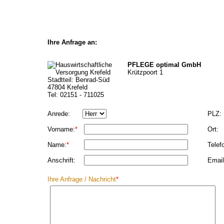
Ihre Anfrage an:
PFLEGE optimal GmbH
Krützpoort 1
Stadtteil: Benrad-Süd
47804 Krefeld
Tel: 02151 - 711025
Anrede:
PLZ:
Vorname:
*
Ort:
Name:
*
Telef
Anschrift:
Email
Ihre Anfrage / Nachricht
*