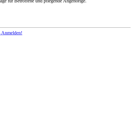
räge für Betroffene und pflegende Angehörige.
os Anmelden!