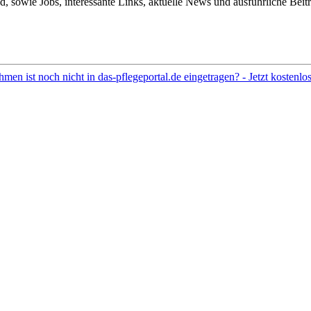
 sowie Jobs, interessante Links, aktuelle News und ausführliche Beit
hmen ist noch nicht in das-pflegeportal.de eingetragen? - Jetzt kostenl