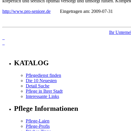
körperlich und seelisch optimal versorgt und umsorgt fühlen. Kompet
http://www.pro-seniore.de
Eingetragen am: 2009-07-31
Ihr Unterne
info
KATALOG
Pflegedienst finden
Die 10 Neuesten
Detail Suche
Pflege in Ihrer Stadt
Interessante Links
Pflege Informationen
Pflege-Laien
Pflege-Profis