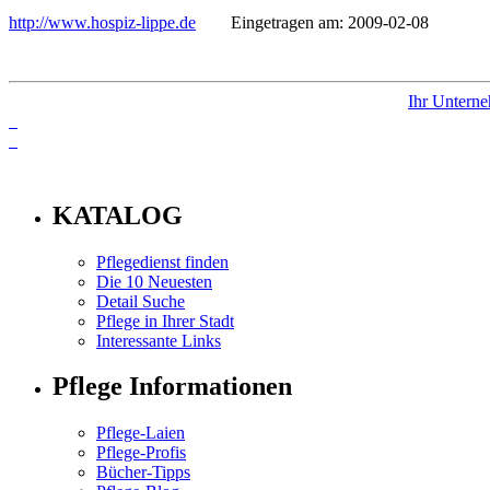
http://www.hospiz-lippe.de
Eingetragen am: 2009-02-08
Ihr Unterne
info
KATALOG
Pflegedienst finden
Die 10 Neuesten
Detail Suche
Pflege in Ihrer Stadt
Interessante Links
Pflege Informationen
Pflege-Laien
Pflege-Profis
Bücher-Tipps