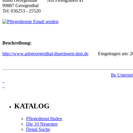
Am Flössgraben 41
99887 Georgenthal
Tel: 036253 - 25520
Email senden
Beschreibung:
http://www.asbgeorgenthal-thueringen-tipp.de
Eingetragen am: 20
Ihr Unterne
info
KATALOG
Pflegedienst finden
Die 10 Neuesten
Detail Suche