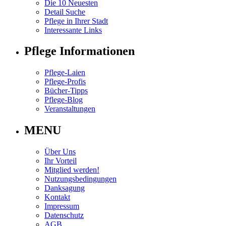
Die 10 Neuesten
Detail Suche
Pflege in Ihrer Stadt
Interessante Links
Pflege Informationen
Pflege-Laien
Pflege-Profis
Bücher-Tipps
Pflege-Blog
Veranstaltungen
MENU
Über Uns
Ihr Vorteil
Mitglied werden!
Nutzungsbedingungen
Danksagung
Kontakt
Impressum
Datenschutz
AGB