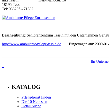
Karl-Marx-Str. 16
18195 Tessin
Tel: 038205 - 71382
Email senden
Beschreibung:
Seniorenzentrum Tessin mit den Unternehmen Geriatri
http://www.ambulante-pflege-tessin.de
Eingetragen am: 2009-01-
Ihr Unterne
info
KATALOG
Pflegedienst finden
Die 10 Neuesten
Detail Suche