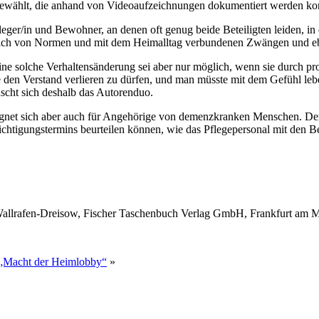
sgewählt, die anhand von Videoaufzeichnungen dokumentiert werden ko
ger/in und Bewohner, an denen oft genug beide Beteiligten leiden, in 
ich sich von Normen und mit dem Heimalltag verbundenen Zwängen und e
ne solche Verhaltensänderung sei aber nur möglich, wenn sie durch prof
 den Verstand verlieren zu dürfen, und man müsste mit dem Gefühl le
scht sich deshalb das Autorenduo.
 eignet sich aber auch für Angehörige von demenzkranken Menschen. D
chtigungstermins beurteilen können, wie das Pflegepersonal mit den B
 Wallrafen-Dreisow, Fischer Taschenbuch Verlag GmbH, Frankfurt am 
 „Macht der Heimlobby“
»